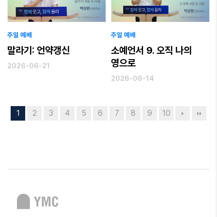
주일 예배
주일 예배
말라기: 언약갱신
소예언서 9. 오직 나의
영으로
2026-06-21
2026-06-14
1
2
3
4
5
6
7
8
9
10